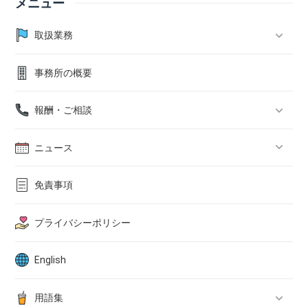
メニュー
取扱業務
事務所の概要
在留許可
報酬・ご相談
帰化許可申請サポート
ニュース
永住許可申請サポート
Zoom相談
2026年5月ニュース
免責事項
生前終活サポート
2026年4月ニュース
プライバシーポリシー
遺言サポート
2026年3月ニュース
English
相続サポート
2026年2月ニュース
用語集
家族信託