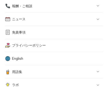
報酬・ご相談
帰化許可申請サポート
ニュース
永住許可申請サポート
Zoom相談
2026年5月ニュース
免責事項
生前終活サポート
2026年4月ニュース
プライバシーポリシー
遺言サポート
2026年3月ニュース
English
相続サポート
2026年2月ニュース
用語集
家族信託
2026年1月ニュース
ラボ
建設業許可
遺言・相続 用語集
2025年12月ニュース
ルーレットアプリ
消費者問題サポート
在留資格 用語集
行政書士中村光男の自己紹介
ニュース
2025年1月ニュース