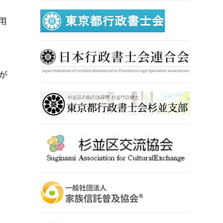
）
用
が