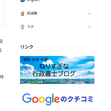
用語集
ラボ
文
リンク
る
時
ま