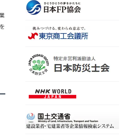
業
を
日